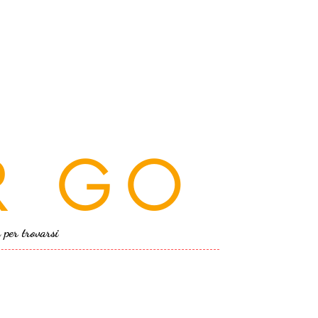
R GO
a per trovarsi