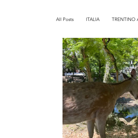
All Posts
ITALIA
TRENTINO 
TOSCANA
MARCHE
A
SICILIA
SPAGNA
BAR
LANZAROTE
PORTOGALL
MADEIRA
FRANCIA
PA