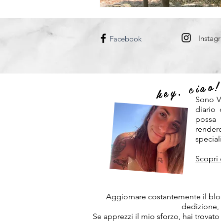
DANIMARCA
UNGHERIA
Instag
Facebook
hey, ciao
Sono V
diario
possa
rendere
speciali
Scopri 
Aggiornare costantemente il blog
dedizione,
Se apprezzi il mio sforzo, hai trovato