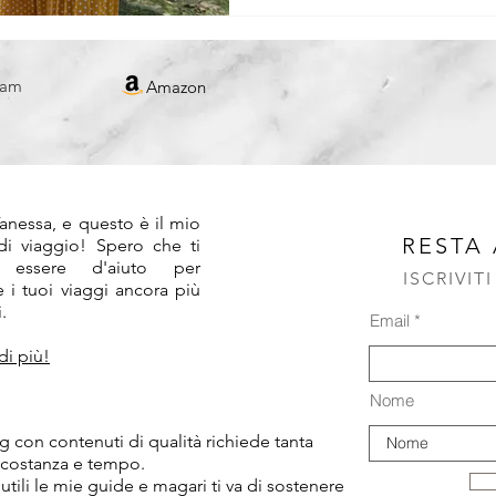
REPUBBLICA CECA
ram
Amazon
!
anessa, e questo è il mio
RESTA
 di viaggio! Spero che ti
 essere d'aiuto per
ISCRIVIT
 i tuoi viaggi ancora più
.
Email
di più!
Nome
 con contenuti di qualità richiede tanta
 costanza e tempo.
 utili le mie guide e magari ti va di sostenere