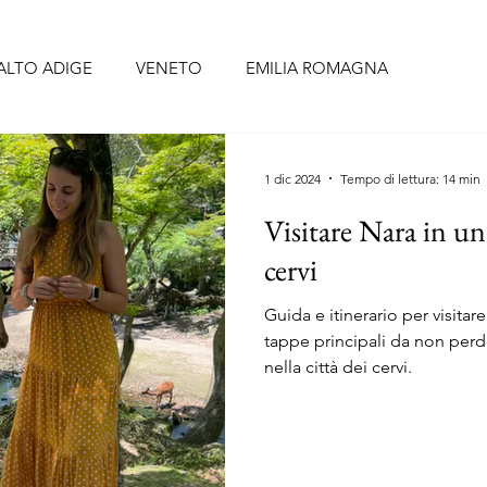
ALTO ADIGE
VENETO
EMILIA ROMAGNA
BRUZZO
UMBRIA
LAZIO
CAMPANIA
PUGLIA
1 dic 2024
Tempo di lettura: 14 min
Visitare Nara in un 
CELLONA
SIVIGLIA
FORMENTERA
TENERIFE
cervi
Guida e itinerario per visitar
O
PORTOGALLO continentale
ISOLE AZZORRE
tappe principali da non perd
nella città dei cervi.
RIGI
ALSAZIA
PAESI BASSI
BELGIO