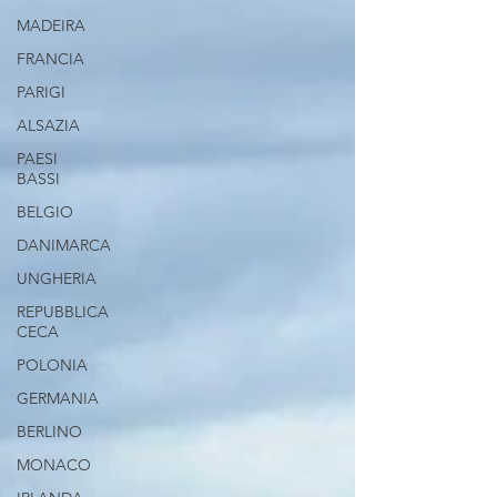
MADEIRA
FRANCIA
PARIGI
ALSAZIA
PAESI
BASSI
BELGIO
DANIMARCA
UNGHERIA
REPUBBLICA
CECA
POLONIA
GERMANIA
BERLINO
MONACO