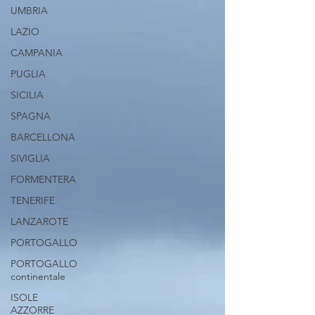
UMBRIA
LAZIO
CAMPANIA
PUGLIA
SICILIA
SPAGNA
BARCELLONA
SIVIGLIA
FORMENTERA
TENERIFE
LANZAROTE
PORTOGALLO
PORTOGALLO
continentale
ISOLE
AZZORRE