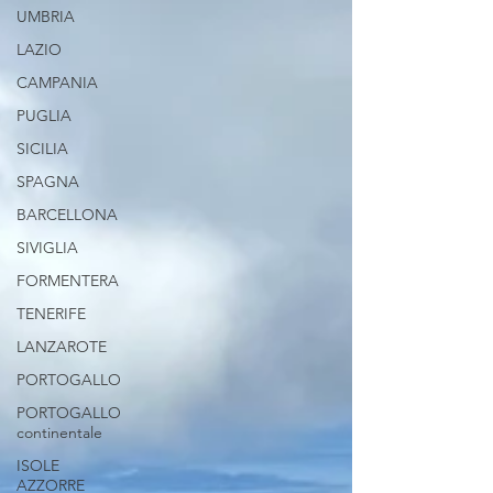
UMBRIA
LAZIO
CAMPANIA
PUGLIA
SICILIA
SPAGNA
BARCELLONA
SIVIGLIA
FORMENTERA
TENERIFE
LANZAROTE
PORTOGALLO
PORTOGALLO
continentale
ISOLE
AZZORRE