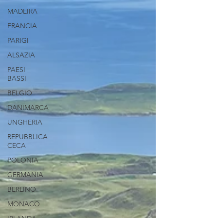
MADEIRA
FRANCIA
PARIGI
ALSAZIA
PAESI
BASSI
BELGIO
DANIMARCA
UNGHERIA
REPUBBLICA
CECA
POLONIA
GERMANIA
BERLINO
MONACO