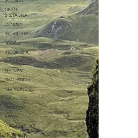
IRLANDA
GRAN
BRETAGNA
LONDRA
INGHILTERRA
SCOZIA
INDONESIA
MALESIA
VIETNAM
THAILANDIA
GIAPPONE
MAROCCO
TANZANIA
KENYA
MADAGASCAR
TREKKING